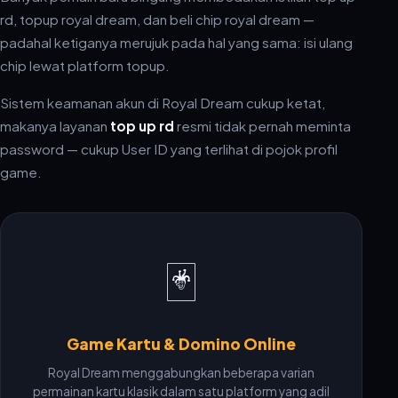
rd, topup royal dream, dan beli chip royal dream —
padahal ketiganya merujuk pada hal yang sama: isi ulang
chip lewat platform topup.
Sistem keamanan akun di Royal Dream cukup ketat,
makanya layanan
top up rd
resmi tidak pernah meminta
password — cukup User ID yang terlihat di pojok profil
game.
🃏
Game Kartu & Domino Online
Royal Dream menggabungkan beberapa varian
permainan kartu klasik dalam satu platform yang adil