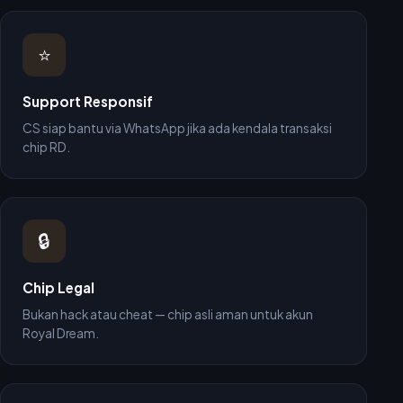
⭐
Support Responsif
CS siap bantu via WhatsApp jika ada kendala transaksi
chip RD.
🔒
Chip Legal
Bukan hack atau cheat — chip asli aman untuk akun
Royal Dream.