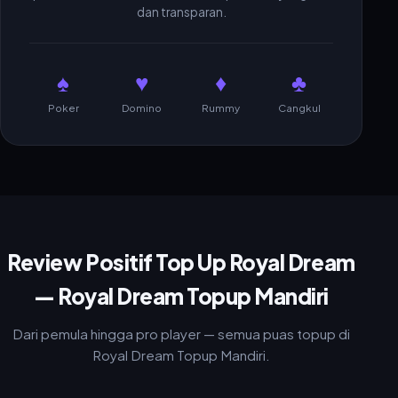
dan transparan.
♠
♥
♦
♣
Poker
Domino
Rummy
Cangkul
Review Positif Top Up Royal Dream
— Royal Dream Topup Mandiri
Dari pemula hingga pro player — semua puas topup di
Royal Dream Topup Mandiri.