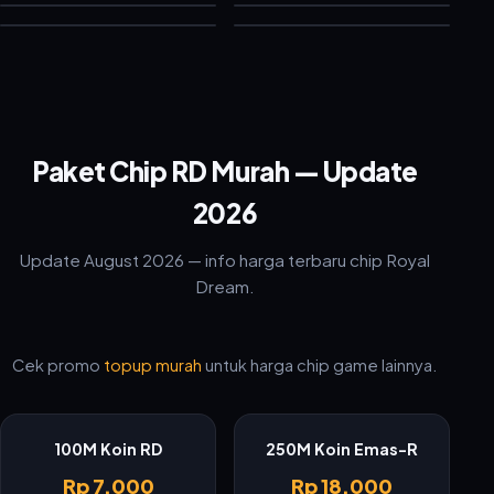
Royal Dream Topup Mandiri — top up Royal Dream chip gold 
Pemain Royal Dream topup via Q
Gameplay Royal Dream dengan chip gold dari Royal Dream T
Pemain Royal Dream topup via Q
Paket Chip RD Murah — Update
2026
Update August 2026 — info harga terbaru chip Royal
Dream.
Cek promo
topup murah
untuk harga chip game lainnya.
100M Koin RD
250M Koin Emas-R
Rp 7.000
Rp 18.000